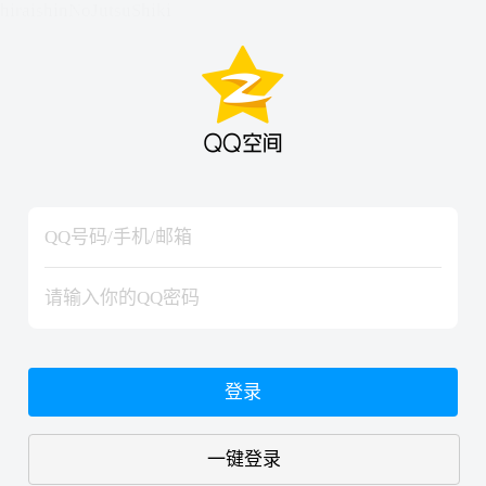
hiraishinNoJutsuShiki
hiraishinNoJutsuShiki
登录
一键登录